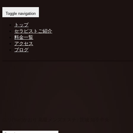
Home
-
ユリ(…
Toggle navigation
トップ
セラピストご紹介
料金一覧
アクセス
ブログ
ユリ(Yuri)かおり 高級メンズエステ | 茨城 知手中央