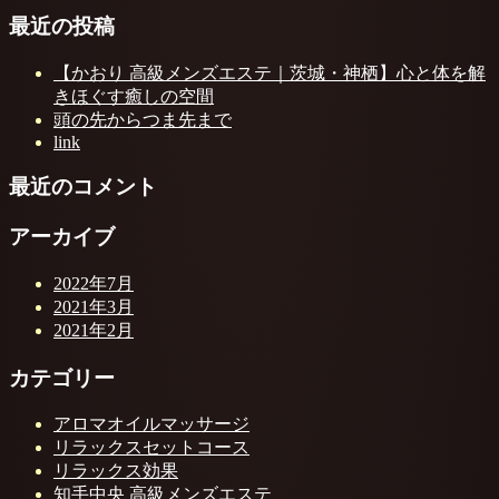
最近の投稿
【かおり 高級メンズエステ｜茨城・神栖】心と体を解
きほぐす癒しの空間
頭の先からつま先まで
link
最近のコメント
アーカイブ
2022年7月
2021年3月
2021年2月
カテゴリー
アロマオイルマッサージ
リラックスセットコース
リラックス効果
知手中央 高級メンズエステ