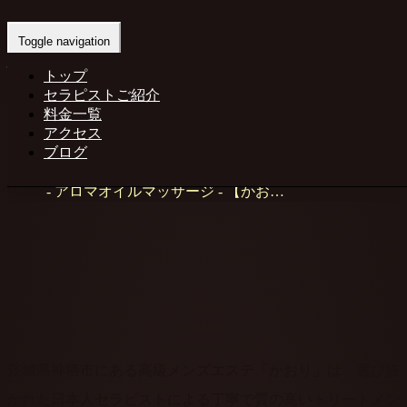
【かおり 高級メンズエステ｜茨城・神
Toggle navigation
栖】心と体を解きほぐす癒しの空間
トップ
セラピストご紹介
kaori
料金一覧
2022年7月30日
アクセス
アロマオイルマッサージ
,
リラックスセットコース
,
リ
ブログ
ラックス効果
, ...
Home
-
アロマオイルマッサージ
-
【かお…
茨城県神栖市にある高級メンズエステ「かおり」は、選び抜
かれた日本人セラピストによる丁寧で質の高いトリートメン